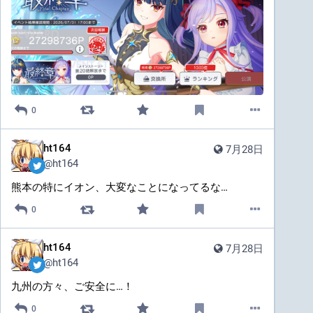
0
ht164
7月28日
@
ht164
熊本の特にイオン、大変なことになってるな…
0
ht164
7月28日
@
ht164
九州の方々、ご安全に…！
0