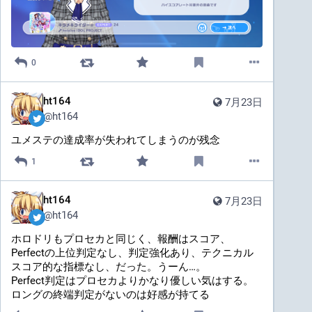
0
ht164
7月23日
@
ht164
ユメステの達成率が失われてしまうのが残念
1
ht164
7月23日
@
ht164
ホロドリもプロセカと同じく、報酬はスコア、
Perfectの上位判定なし、判定強化あり、テクニカル
スコア的な指標なし、だった。うーん…。
Perfect判定はプロセカよりかなり優しい気はする。
ロングの終端判定がないのは好感が持てる