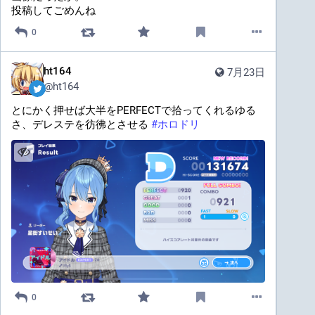
投稿してごめんね
0
ht164
7月23日
@
ht164
とにかく押せば大半をPERFECTで拾ってくれるゆる
さ、デレステを彷彿とさせる 
#
ホロドリ
0