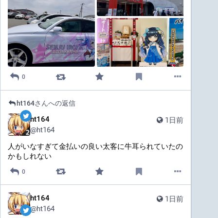
0
ht164
さんへの返信
ht164
1日前
@
ht164
人がいなすぎて金払いの良い太客に牛耳られていたの
かもしれない
0
ht164
1日前
@
ht164