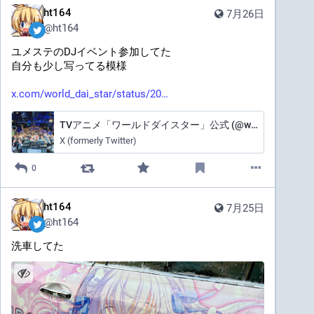
ht164
7月26日
@
ht164
ユメステのDJイベント参加してた
自分も少し写ってる模様
x.com/world_dai_star/status/20
TVアニメ「ワールドダイスター」公式 (@world_dai_star) on X
X (formerly Twitter)
0
ht164
7月25日
@
ht164
洗車してた