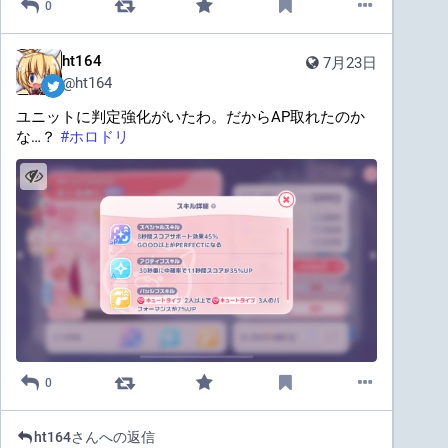
0
ht164
7月23日
@
ht164
ユニットに判定強化がいたわ。だからAP取れたのか
な…？ 
#
ホロドリ
0
ht164
さんへの返信