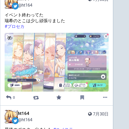
@
ht164
イベント終わってた
瑞希のとこは少し頑張りました
#
プロセカ
0
ht164
7月30日
@
ht164