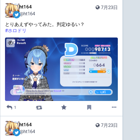
ht164
7月23日
@
ht164
とりあえずやってみた。判定ゆるい？
#
ホロドリ
1
ht164
7月23日
@
ht164