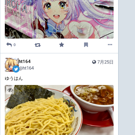
0
ht164
7月25日
@
ht164
ゆうはん