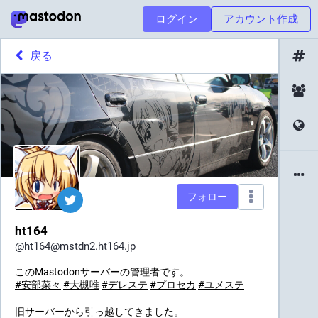
ログイン
アカウント作成
戻る
フォロー
ht164
@
ht164@mstdn2.ht164.jp
このMastodonサーバーの管理者です。
#
安部菜々
#
大槻唯
#
デレステ
#
プロセカ
#
ユメステ
旧サーバーから引っ越してきました。