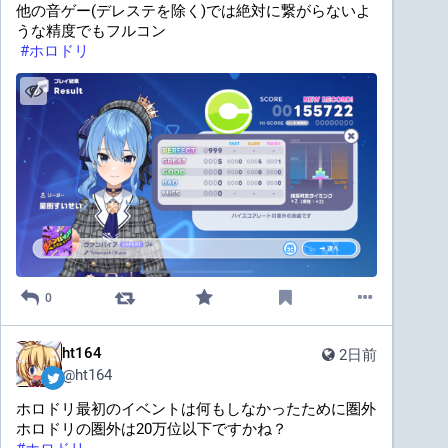
他の音ゲー(デレステを除く)では絶対に繋がらないよ
うな精度でもフルコン
#
ホロドリ
0
ht164
2日前
@
ht164
ホロドリ最初のイベントは何もしなかったために圏外
ホロドリの圏外は20万位以下ですかね？