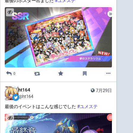
最後のポスター出ました 
#
ユメステ
0
ht164
7月29日
@
ht164
最後のイベントはこんな感じでした 
#
ユメステ