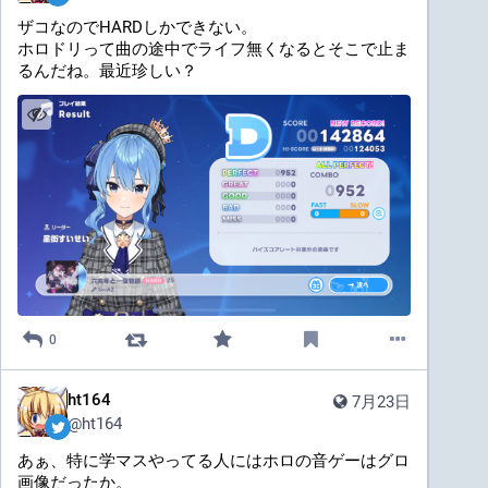
ザコなのでHARDしかできない。
ホロドリって曲の途中でライフ無くなるとそこで止ま
るんだね。最近珍しい？
0
ht164
7月23日
@
ht164
あぁ、特に学マスやってる人にはホロの音ゲーはグロ
画像だったか。