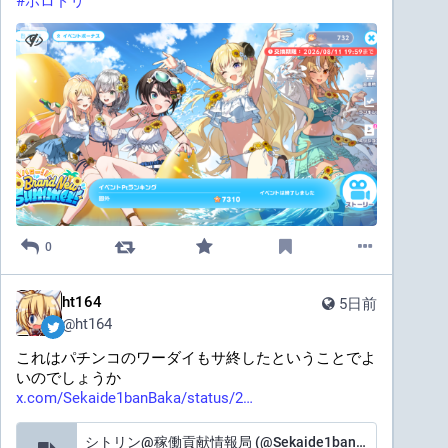
#
ホロドリ
0
ht164
5日前
@
ht164
これはパチンコのワーダイもサ終したということでよ
いのでしょうか
x.com/Sekaide1banBaka/status/2
シトリン@稼働貢献情報局 (@Sekaide1banBaka) on X