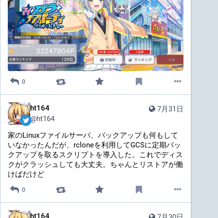
0
ht164
7月31日
@
ht164
家のLinuxファイルサーバ、バックアップも何もして
いなかったんだが、rcloneを利用してGCSに定期バッ
クアップを取るスクリプトを導入した。これでディス
クがクラッシュしても大丈夫。ちゃんとリストアが働
けばだけど
0
ht164
7月30日