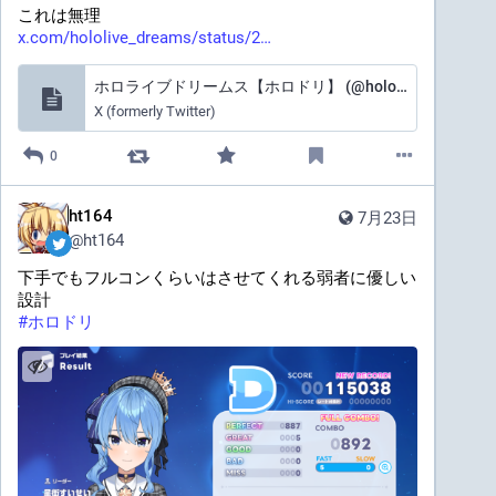
これは無理
x.com/hololive_dreams/status/2
ホロライブドリームス【ホロドリ】 (@hololive_dreams) on X
X (formerly Twitter)
0
ht164
7月23日
@
ht164
下手でもフルコンくらいはさせてくれる弱者に優しい
設計
#
ホロドリ