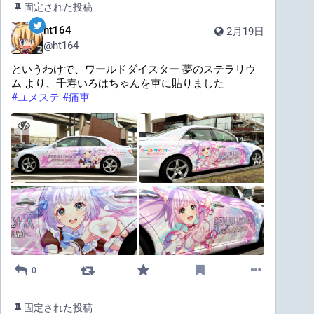
固定された投稿
ht164
2月19日
@
ht164
というわけで、ワールドダイスター 夢のステラリウ
ム より、千寿いろはちゃんを車に貼りました
#
ユメステ
#
痛車
0
固定された投稿