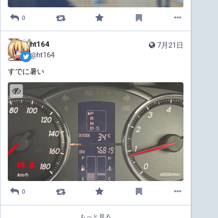
0
ht164
7月21日
@
ht164
すでに暑い
0
もっと見る