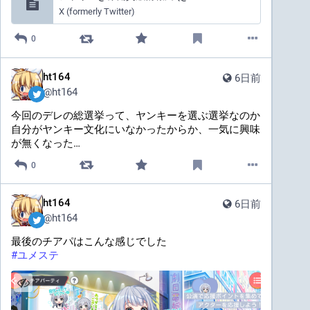
X (formerly Twitter)
0
ht164
6日前
@
ht164
今回のデレの総選挙って、ヤンキーを選ぶ選挙なのか
自分がヤンキー文化にいなかったからか、一気に興味
が無くなった…
0
ht164
6日前
@
ht164
最後のチアパはこんな感じでした
#
ユメステ